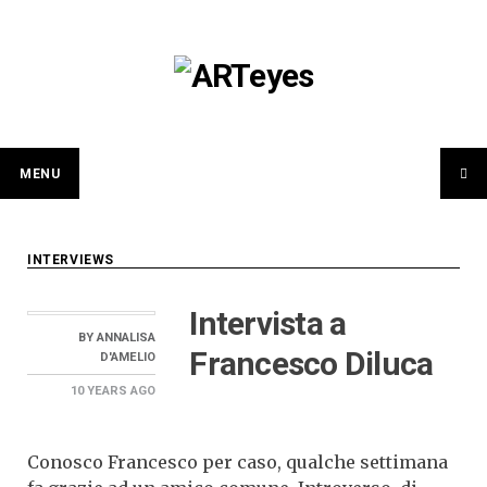
Skip
to
content
MENU
INTERVIEWS
Intervista a
BY
ANNALISA
Francesco Diluca
D'AMELIO
10 YEARS
AGO
Conosco Francesco per caso, qualche settimana