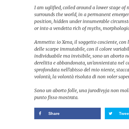
I am uglified, coiled around a lower stage of
surrounds the world, in a permanent emergenc
position, hidden under innumerable circumst
or into a vendetta rich of myths, morphologi
Ammetto: io Xena, il soggetto cosciente, con l
delle scarpe immutabile, con il colore variabil
individuabile ma invisibile, sono un aborto non
derelitta e abbandonata, un’annientata nel cen
sprofondata nell’abisso del mio niente, stacc
volontà, la volontà risoluta di non voler sape
Sono un aborto folle, una jurodivyja non mol
punto fisso mostrata.
Share
Twee