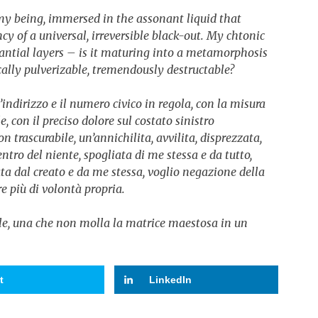
 my being, immersed in the assonant liquid that
y of a universal, irreversible black-out. My chtonic
antial layers – is it maturing into a metamorphosis
cally pulverizable, tremendously destructable?
’indirizzo e il numero civico in regola, con la misura
e, con il preciso dolore sul costato sinistro
 trascurabile, un’annichilita, avvilita, disprezzata,
tro del niente, spogliata di me stessa e da tutto,
ata dal creato e da me stessa, voglio negazione della
re più di volontà propria.
le, una che non molla la matrice maestosa in un
t
LinkedIn