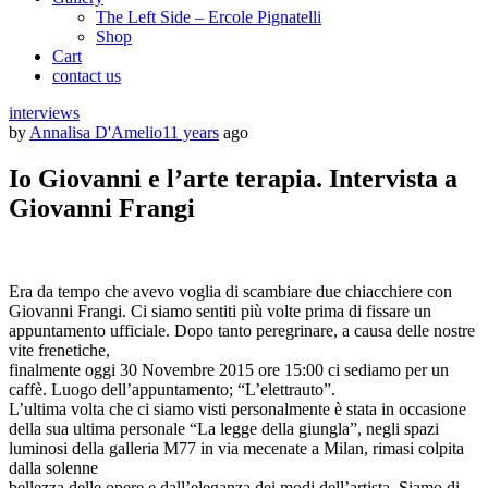
The Left Side – Ercole Pignatelli
Shop
Cart
contact us
interviews
by
Annalisa D'Amelio
11 years
ago
Io Giovanni e l’arte terapia. Intervista a
Giovanni Frangi
Era da tempo che avevo voglia di scambiare due chiacchiere con
Giovanni Frangi. Ci siamo sentiti più volte prima di fissare un
appuntamento ufficiale. Dopo tanto peregrinare, a causa delle nostre
vite frenetiche,
finalmente oggi 30 Novembre 2015 ore 15:00 ci sediamo per un
caffè. Luogo dell’appuntamento; “L’elettrauto”.
L’ultima volta che ci siamo visti personalmente è stata in occasione
della sua ultima personale “La legge della giungla”, negli spazi
luminosi della galleria M77 in via mecenate a Milan, rimasi colpita
dalla solenne
bellezza delle opere e dall’eleganza dei modi dell’artista. Siamo di