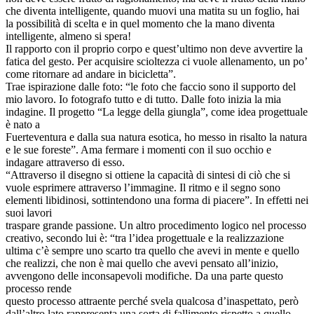
che diventa intelligente, quando muovi una matita su un foglio, hai
la possibilità di scelta e in quel momento che la mano diventa
intelligente, almeno si spera!
Il rapporto con il proprio corpo e quest’ultimo non deve avvertire la
fatica del gesto. Per acquisire scioltezza ci vuole allenamento, un po’
come ritornare ad andare in bicicletta”.
Trae ispirazione dalle foto: “le foto che faccio sono il supporto del
mio lavoro. Io fotografo tutto e di tutto. Dalle foto inizia la mia
indagine. Il progetto “La legge della giungla”, come idea progettuale
è nato a
Fuerteventura e dalla sua natura esotica, ho messo in risalto la natura
e le sue foreste”. Ama fermare i momenti con il suo occhio e
indagare attraverso di esso.
“Attraverso il disegno si ottiene la capacità di sintesi di ciò che si
vuole esprimere attraverso l’immagine. Il ritmo e il segno sono
elementi libidinosi, sottintendono una forma di piacere”. In effetti nei
suoi lavori
traspare grande passione. Un altro procedimento logico nel processo
creativo, secondo lui è: “tra l’idea progettuale e la realizzazione
ultima c’è sempre uno scarto tra quello che avevi in mente e quello
che realizzi, che non è mai quello che avevi pensato all’inizio,
avvengono delle inconsapevoli modifiche. Da una parte questo
processo rende
questo processo attraente perché svela qualcosa d’inaspettato, però
dall’altro lato rappresenta una sorta di fallimento rispetto a quello