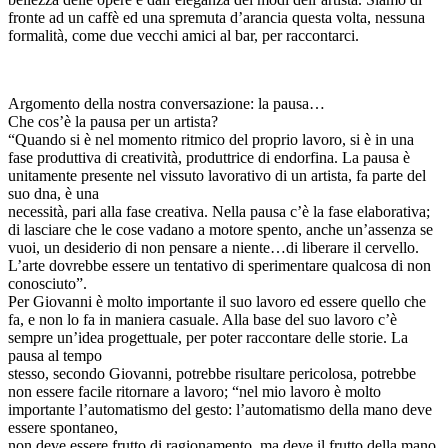
fronte ad un caffè ed una spremuta d’arancia questa volta, nessuna
formalità, come due vecchi amici al bar, per raccontarci.
Argomento della nostra conversazione: la pausa…
Che cos’è la pausa per un artista?
“Quando si è nel momento ritmico del proprio lavoro, si è in una
fase produttiva di creatività, produttrice di endorfina. La pausa è
unitamente presente nel vissuto lavorativo di un artista, fa parte del
suo dna, è una
necessità, pari alla fase creativa. Nella pausa c’è la fase elaborativa;
di lasciare che le cose vadano a motore spento, anche un’assenza se
vuoi, un desiderio di non pensare a niente…di liberare il cervello.
L’arte dovrebbe essere un tentativo di sperimentare qualcosa di non
conosciuto”.
Per Giovanni è molto importante il suo lavoro ed essere quello che
fa, e non lo fa in maniera casuale. Alla base del suo lavoro c’è
sempre un’idea progettuale, per poter raccontare delle storie. La
pausa al tempo
stesso, secondo Giovanni, potrebbe risultare pericolosa, potrebbe
non essere facile ritornare a lavoro; “nel mio lavoro è molto
importante l’automatismo del gesto: l’automatismo della mano deve
essere spontaneo,
non deve essere frutto di ragionamento, ma deve il frutto della mano