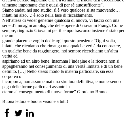
talmente importante che è quasi di per sè autosufficente”.
Siamo andati nel suo studio; sì è vero qualcosa si sta muovendo…
infatti mi alzo…: è solo nella fase di riscaldamento.
Nell’attesa di veder generare qualcosa di nuovo, vi lascio con una
serie d’immagini antologiche delle opere di Giovanni Frangi. Come
sempre, ringrazio Giovanni per il tempo trascorso insieme è stato per
me un
grande piacere e voglio dedicargli questo pensiero: “Ogni volta,
infatti, che riteniamo che rimanga una qualche verità da conoscere,
un qualche bene da raggiungere, noi sempre ricerchiamo un’altra
verità ed
aspiriamo ad un altro bene. Insomma l’indagine e la ricerca non si
appagheranno nel conseguimento di una verità limitata e di un bene
definito. […] Nello stesso modo la materia particolare, sia essa
corporea o
incorporea, non assume mai una struttura definitiva, e non essendo
paga delle forme particolari assunte in
eterno al conseguimento di nuove forme” Giordano Bruno
Buona lettura e buona visione a tutti!