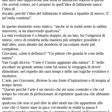
che avresti voluto, ed è proprio in quell’idea di fallimento nasce
l’idea di
riscatto, perché l’idea del fallimento ti stimola a ripartire di nuovo. E’
un’onda continua”.
In questo momento sono statico; “anche se in realtà sento la sabbia
muoversi, si sta muovendo qualcosa”
La mia evoluzione è a binario doppio; da un lato, ho l’esigenza di
sintesi, cerco di renderla nella maniera più semplice possibile e
dall’altro, sono attratto dal desiderio di raccontare storie più
complesse.
Giovanni, come ti definisci? “Un pittore che guarda le cose della
natura”
Van Gogh diceva: “l’arte è l’uomo aggiunto alla natura”. E’ bello
ascoltare un grande artista come lui senza la vergogna di dover
dimostrare, nel rispetto dei suoi tempi e delle sue logiche evolutive e
risolutive.
L’arte, per Giovanni, diviene la sua fonte d’ispirazione e di terapia al
tempo stesso.
“Questo perchè l’arte è un mezzo che mi sono costruito e che col
tempo ho cercato di perfezionare di esprimere qualcosa che abbiamo
dentro
qualcosa che non si può dire in altri modi ma che appartiene alle
cose che ci fanno stare in pace col mondo in realtà la pausa è
creativa perchè sappiamo che è a termine la fisicità dell’esecuzione è