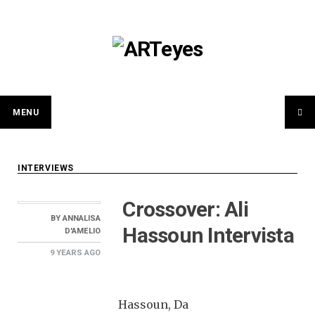
Skip
to
content
MENU
INTERVIEWS
Crossover: Ali
BY
ANNALISA
Hassoun Intervista
D'AMELIO
9 YEARS
AGO
Hassoun, Da